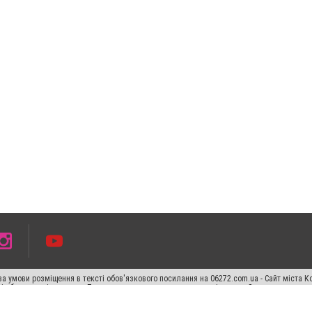
а умови розміщення в тексті обов'язкового посилання на 06272.com.ua - Сайт міста К
сті або в якості джерела. Порушення виняткових прав переслідується Законом.
ський спецпроєкт", "Політичні новини", "Пресреліз", "PR", "Офіційно", "Політична рек