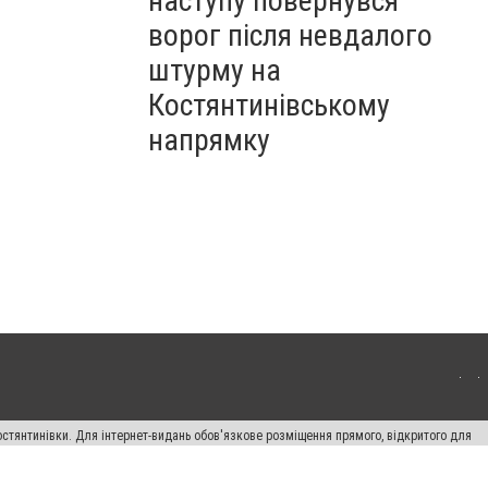
наступу повернувся
ворог після невдалого
штурму на
Костянтинівському
напрямку
остянтинівки. Для інтернет-видань обов'язкове розміщення прямого, відкритого для
лама" публікуються на правах реклами.