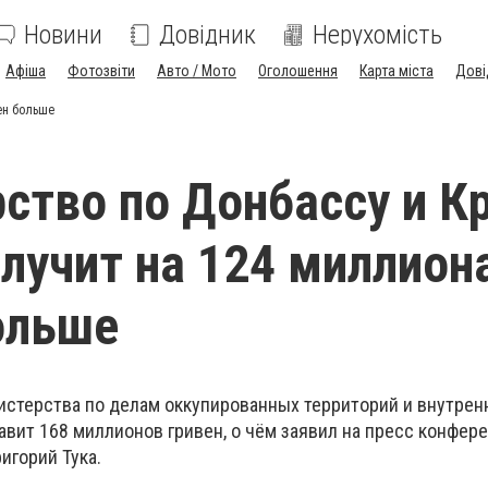
Новини
Довідник
Нерухомість
Афіша
Фотозвіти
Авто / Мото
Оголошення
Карта міста
Дові
ен больше
ство по Донбассу и 
олучит на 124 миллион
ольше
истерства по делам оккупированных территорий и внутрен
вит 168 миллионов гривен, о чём заявил на пресс конфере
игорий Тука.