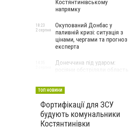
Костянтинівському
напрямку
Окупований Донбас у
18:23
2 серпня
паливній кризі: ситуація з
цінами, чергами та прогноз
експерта
Донеччина під ударом:
14:35
2 серпня
росіяни обстріляли область
25 разів, Філашкін — про
наслідки
ТОП НОВИНИ
Фортифікації для ЗСУ
будують комунальники
Костянтинівки