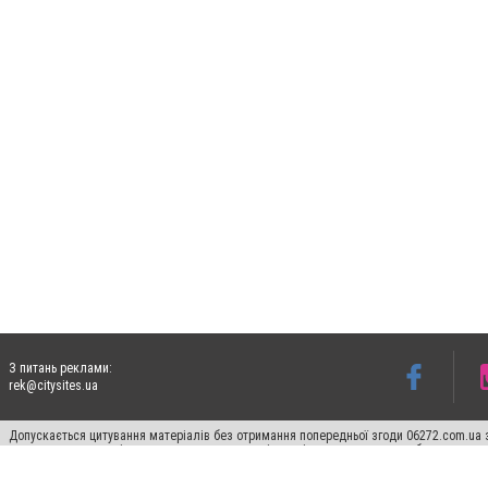
З питань реклами:
rek@citysites.ua
Допускається цитування матеріалів без отримання попередньої згоди 06272.com.ua з
пошукових систем гіперпосилання на цитовані статті не нижче другого абзацу в тек
Матеріали з плашками "Новини компаній", "Промо", "Партнерський матеріал", "Партнер