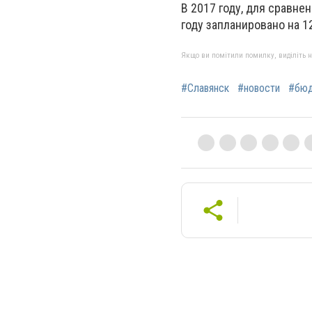
В 2017 году, для сравне
году запланировано на 1
Якщо ви помітили помилку, виділіть нео
#Славянск
#новости
#бю