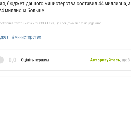
ния, бюджет данного министерства составил 44 миллиона, 
24 миллиона больше.
бхідний текст і натисніть Ctrl + Enter, щоб повідомити про це редакцію
джет
#министерство
0,0
Оцініть першим
Авторизуйтесь
, щоб