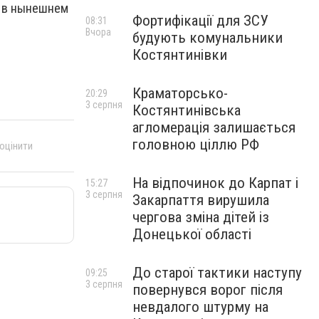
а в нынешнем
Фортифікації для ЗСУ
08:31
Вчора
будують комунальники
Костянтинівки
Краматорсько-
20:29
3 серпня
Костянтинівська
агломерація залишається
головною ціллю РФ
 оцінити
На відпочинок до Карпат і
15:27
3 серпня
Закарпаття вирушила
чергова зміна дітей із
Донецької області
До старої тактики наступу
09:25
3 серпня
повернувся ворог після
невдалого штурму на