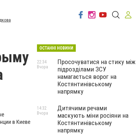
дкова
ОСТАННІ НОВИНИ
Крыму
Просочуватися на стику між
22:34
Вчора
підрозділами ЗСУ
а
намагається ворог на
Костянтинівському
напрямку
Дитячими речами
14:32
Вчора
не
маскують міни росіяни на
нции в Киеве
Костянтинівському
напрямку