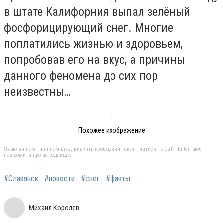
в штате Калифорния выпал зелёный
фосфорицирующий снег. Многие
поплатились жизнью и здоровьем,
попробовав его на вкус, а причины
данного феномена до сих пор
неизвестны…
Похожее изображение
Якщо ви помітили помилку, виділіть необхідний текст і натисніть Ctrl + Enter, щоб
повідомити про це редакцію
#Славянск
#новости
#снег
#факты
Михаил Королёв