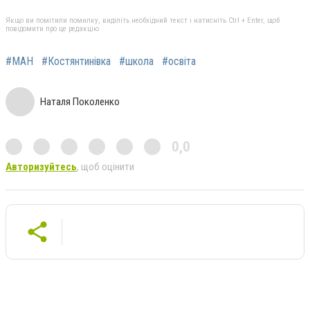
Якщо ви помітили помилку, виділіть необхідний текст і натисніть Ctrl + Enter, щоб
повідомити про це редакцію
#МАН
#Костянтинівка
#школа
#освіта
Наталя Поколенко
0,0
Авторизуйтесь
, щоб оцінити