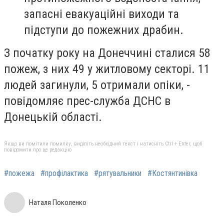
запасні евакуаційні виходи та
підступи до пожежних драбин.
З початку року на Донеччині сталися 58
пожеж, з них 49 у житловому секторі. 11
людей загинули, 5 отримали опіки, -
повідомляє прес-служба ДСНС в
Донецькій області.
Якщо ви помітили помилку, виділіть необхідний текст і натисніть Ctrl + Enter, щоб
повідомити про це редакцію
#пожежа
#профілактика
#рятувальники
#Костянтинівка
Наталя Поколенко