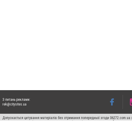
З питань реклами:
rek@citysites.ua
Допускається цитування матеріалів без отримання попередньої згоди 06272.com.ua з
пошукових систем гіперпосилання на цитовані статті не нижче другого абзацу в тек
Матеріали з плашками "Новини компаній", "Промо", "Партнерський матеріал", "Партнер