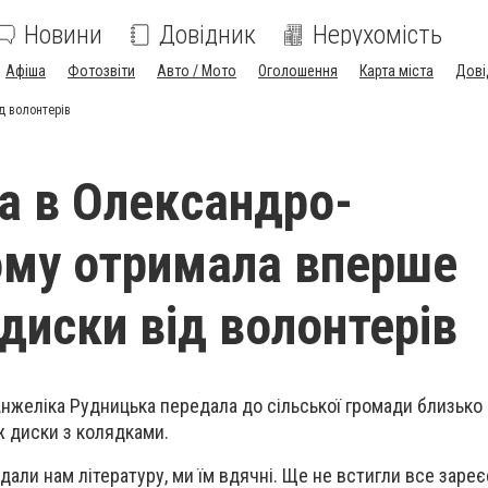
Новини
Довідник
Нерухомість
Афіша
Фотозвіти
Авто / Мото
Оголошення
Карта міста
Дові
д волонтерів
ка в Олександро-
му отримала вперше
 диски від волонтерів
Анжеліка Рудницька передала до сільської громади близько
ж диски з колядками.
ли нам літературу, ми їм вдячні. Ще не встигли все зареє