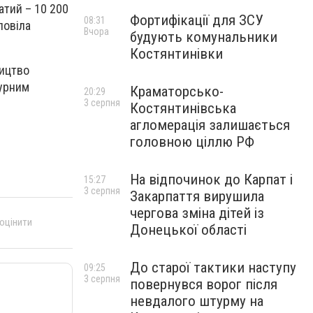
атий – 10 200
Фортифікації для ЗСУ
08:31
повіла
Вчора
будують комунальники
Костянтинівки
ництво
турним
Краматорсько-
20:29
3 серпня
Костянтинівська
агломерація залишається
головною ціллю РФ
На відпочинок до Карпат і
15:27
3 серпня
Закарпаття вирушила
чергова зміна дітей із
 оцінити
Донецької області
До старої тактики наступу
09:25
3 серпня
повернувся ворог після
невдалого штурму на