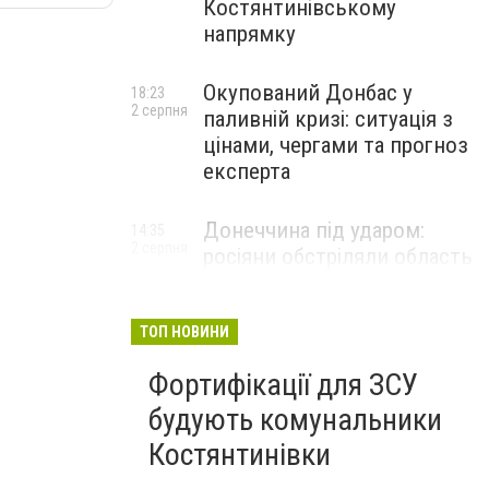
Костянтинівському
напрямку
Окупований Донбас у
18:23
2 серпня
паливній кризі: ситуація з
цінами, чергами та прогноз
експерта
Донеччина під ударом:
14:35
2 серпня
росіяни обстріляли область
25 разів, Філашкін — про
наслідки
ТОП НОВИНИ
Фортифікації для ЗСУ
будують комунальники
Костянтинівки