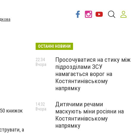
дкова
ОСТАННІ НОВИНИ
Просочуватися на стику між
22:34
Вчора
підрозділами ЗСУ
намагається ворог на
Костянтинівському
напрямку
Дитячими речами
14:32
Вчора
 50 книжок
маскують міни росіяни на
Костянтинівському
напрямку
струвати, а