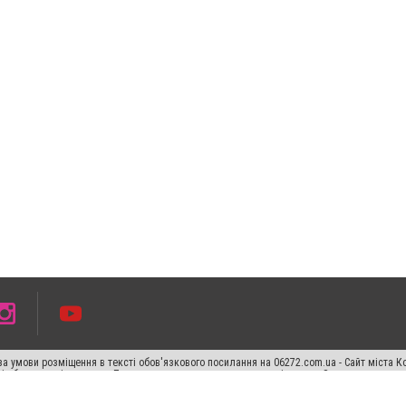
а умови розміщення в тексті обов'язкового посилання на 06272.com.ua - Сайт міста К
сті або в якості джерела. Порушення виняткових прав переслідується Законом.
ський спецпроєкт", "Політичні новини", "Пресреліз", "PR", "Офіційно", "Політична рек