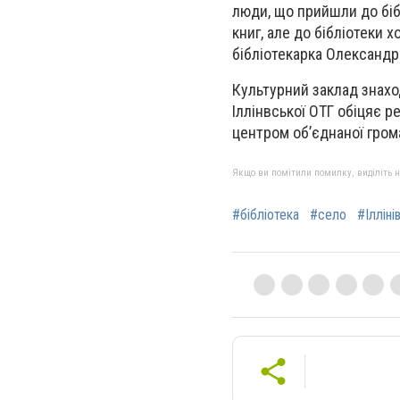
люди, що прийшли до біб
книг, але до бібліотеки 
бібліотекарка Олександр
Культурний заклад знахо
Іллінвської ОТГ обіцяє 
центром об’єднаної гром
Якщо ви помітили помилку, виділіть нео
#бібліотека
#село
#Іллін