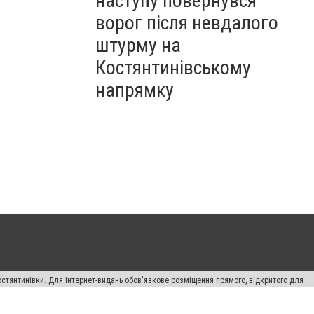
наступу повернувся
ворог після невдалого
штурму на
Костянтинівському
напрямку
остянтинівки. Для інтернет-видань обов'язкове розміщення прямого, відкритого для
лама" публікуються на правах реклами.