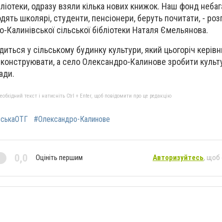
ліотеки, одразу взяли кілька нових книжок. Наш фонд небаг
ходять школярі, студенти, пенсіонери, беруть почитати, - роз
о-Калинівської сільської бібліотеки Наталя Ємельянова.
диться у сільському будинку культури, який цьогоріч керів
реконструювати, а село Олександро-Калинове зробити куль
ади.
бхідний текст і натисніть Ctrl + Enter, щоб повідомити про це редакцію
івськаОТГ
#Олександро-Калинове
0,0
Оцініть першим
Авторизуйтесь
, щоб