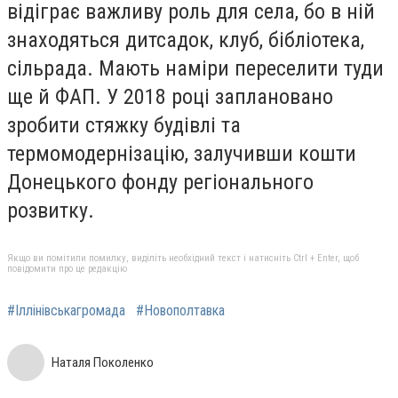
відіграє важливу роль для села, бо в ній
знаходяться дитсадок, клуб, бібліотека,
сільрада. Мають наміри переселити туди
ще й ФАП. У 2018 році заплановано
зробити стяжку будівлі та
термомодернізацію, залучивши кошти
Донецького фонду регіонального
розвитку.
Якщо ви помітили помилку, виділіть необхідний текст і натисніть Ctrl + Enter, щоб
повідомити про це редакцію
#Іллінівськагромада
#Новополтавка
Наталя Поколенко