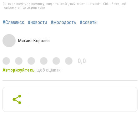
Якщо ви помітили помилку, виділіть необхідний текст і натисніть Ctrl + Enter, щоб
повідомити про це редакцію
#Славянск
#новости
#молодость
#советы
Михаил Королёв
0,0
Авторизуйтесь
, щоб оцінити