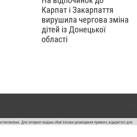
На відпочинок до
Карпат і Закарпаття
вирушила чергова зміна
дітей із Донецької
області
остянтинівки. Для інтернет-видань обов'язкове розміщення прямого, відкритого для
лама" публікуються на правах реклами.