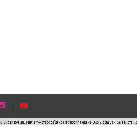
а умови розміщення в тексті обов'язкового посилання на 06272.com.ua - Сайт міста К
сті або в якості джерела. Порушення виняткових прав переслідується Законом.
ський спецпроєкт", "Політичні новини", "Пресреліз", "PR", "Офіційно", "Політична рек