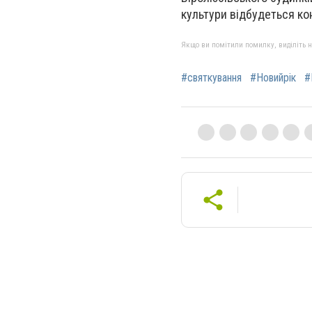
культури відбудеться ко
Якщо ви помітили помилку, виділіть нео
#святкування
#Новийрік
#