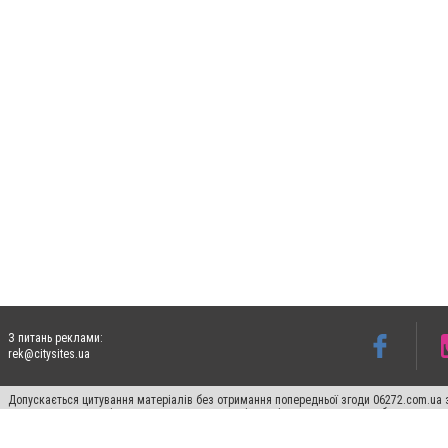
З питань реклами:
rek@citysites.ua
Допускається цитування матеріалів без отримання попередньої згоди 06272.com.ua з
пошукових систем гіперпосилання на цитовані статті не нижче другого абзацу в тек
Матеріали з плашками "Новини компаній", "Промо", "Партнерський матеріал", "Партнер