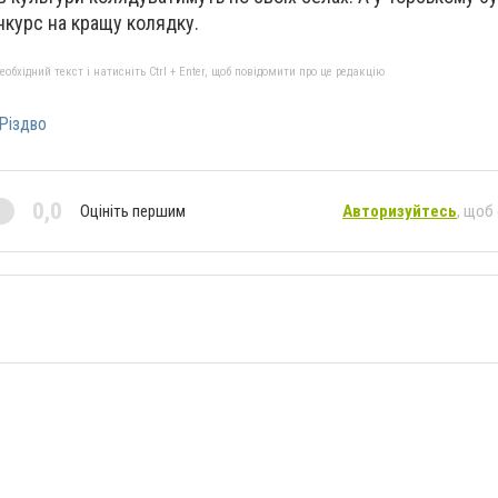
нкурс на кращу колядку.
бхідний текст і натисніть Ctrl + Enter, щоб повідомити про це редакцію
Різдво
0,0
Оцініть першим
Авторизуйтесь
, щоб