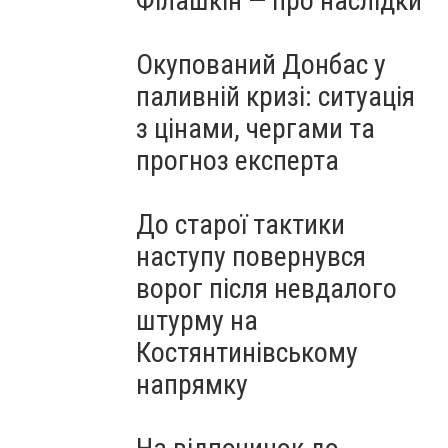
Філашкін — про наслідки
Окупований Донбас у
паливній кризі: ситуація
з цінами, чергами та
прогноз експерта
До старої тактики
наступу повернувся
ворог після невдалого
штурму на
Костянтинівському
напрямку