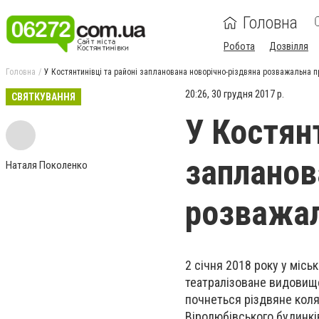
Головна
Робота
Дозвілля
Головна
У Костянтинівці та районі запланована новорічно-різдвяна розважальна 
20:26, 30 грудня 2017 р.
СВЯТКУВАННЯ
У Костянт
запланов
Наталя Поколенко
розважал
2 січня 2018 року у місь
театралізоване видовище
почнеться різдвяне коля
Віролюбівського будинкі