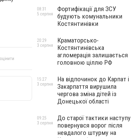
Фортифікації для ЗСУ
08:31
5 серпня
будують комунальники
Костянтинівки
Краматорсько-
20:29
3 серпня
Костянтинівська
агломерація залишається
 оцінити
головною ціллю РФ
На відпочинок до Карпат і
15:27
3 серпня
Закарпаття вирушила
чергова зміна дітей із
Донецької області
До старої тактики наступу
09:25
3 серпня
повернувся ворог після
невдалого штурму на