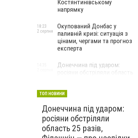
Костянтинівському
напрямку
Окупований Донбас у
18:23
2 серпня
паливній кризі: ситуація з
цінами, чергами та прогноз
експерта
Донеччина під ударом:
14:35
2 серпня
росіяни обстріляли область
25 разів, Філашкін — про
наслідки
ТОП НОВИНИ
Донеччина під ударом:
росіяни обстріляли
область 25 разів,