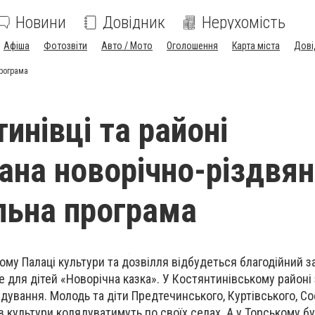
Новини
Довідник
Нерухомість
Афіша
Фотозвіти
Авто / Мото
Оголошення
Карта міста
Дові
програма
инівці та районі
ана новорічно-різдвя
ьна програма
кому Палаці культури та дозвілля відбудеться благодійний за
 для дітей «Новорічна казка». У Костянтинівському районі 
дування. Молодь та діти Предтечинського, Куртівського, Со
в культури колядуватимуть по своїх селах. А у Торському б