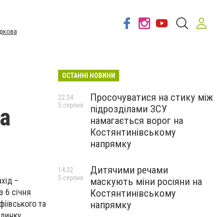
дкова
ОСТАННІ НОВИНИ
Просочуватися на стику між
22:34
5 серпня
підрозділами ЗСУ
на
намагається ворог на
Костянтинівському
напрямку
Дитячими речами
14:32
5 серпня
хід –
маскують міни росіяни на
з 6 січня
Костянтинівському
фіївського та
напрямку
удинку