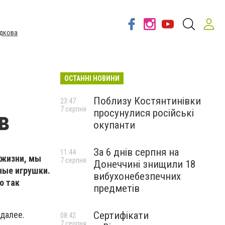
дкова
ОСТАННІ НОВИНИ
Поблизу Костянтинівки
23:47
7 серпня
просунулися російські
в
окупанти
За 6 днів серпня на
11:44
 жизни, мы
7 серпня
Донеччині знищили 18
ные игрушки.
вибухонебезпечних
о так
предметів
Сертифікати
 далее.
08:42
7 серпня