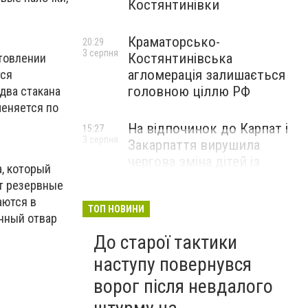
Костянтинівки
Краматорсько-
20:29
3 серпня
Костянтинівська
отовлении
агломерація залишається
тся
головною ціллю РФ
два стакана
меняется по
На відпочинок до Карпат і
15:27
3 серпня
Закарпаття вирушила
чергова зміна дітей із
а, который
Донецької області
ет резервные
аются в
ТОП НОВИНИ
енный отвар
До старої тактики
наступу повернувся
ворог після невдалого