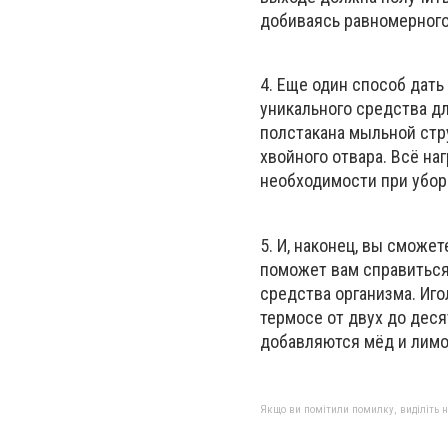
добиваясь равномерного
4. Еще один способ дать
уникального средства д
полстакана мыльной стру
хвойного отвара. Всё на
необходимости при убор
5. И, наконец, вы сможе
поможет вам справиться
средства организма. Иг
термосе от двух до деся
добавляются мёд и лимо
Якщо ви помітили помилку, виділіть нео