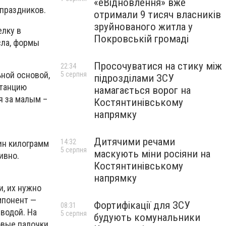
«еВідновлення» вже
 праздников.
отримали 9 тисяч власників
зруйнованого житла у
елку в
Покровській громаді
сла, формы
Просочуватися на стику між
22:34
ной основой,
5 серпня
підрозділами ЗСУ
станцию
намагається ворог на
я за малым –
Костянтинівському
напрямку
Дитячими речами
14:32
дин килограмм
5 серпня
маскують міни росіяни на
ивно.
Костянтинівському
напрямку
и, их нужно
мпонент —
Фортифікації для ЗСУ
08:31
водой. На
5 серпня
будують комунальники
овые палочки,