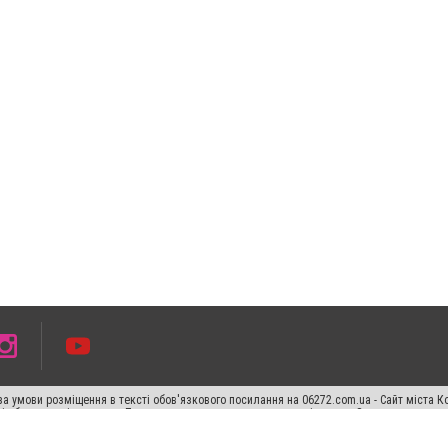
а умови розміщення в тексті обов'язкового посилання на 06272.com.ua - Сайт міста К
сті або в якості джерела. Порушення виняткових прав переслідується Законом.
ський спецпроєкт", "Політичні новини", "Пресреліз", "PR", "Офіційно", "Політична рек