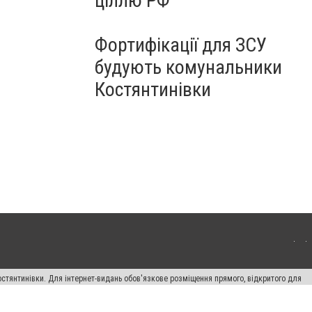
ціллю РФ
Фортифікації для ЗСУ
будують комунальники
Костянтинівки
остянтинівки. Для інтернет-видань обов'язкове розміщення прямого, відкритого для
лама" публікуються на правах реклами.