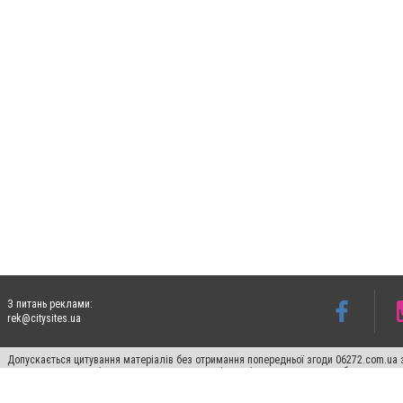
З питань реклами:
rek@citysites.ua
Допускається цитування матеріалів без отримання попередньої згоди 06272.com.ua з
пошукових систем гіперпосилання на цитовані статті не нижче другого абзацу в тек
Матеріали з плашками "Новини компаній", "Промо", "Партнерський матеріал", "Партнер