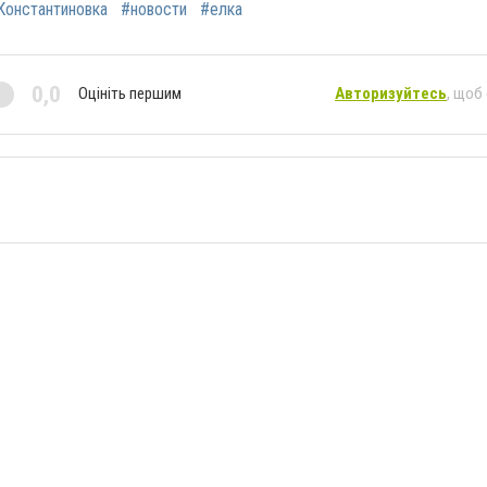
Константиновка
#новости
#елка
0,0
Оцініть першим
Авторизуйтесь
, щоб