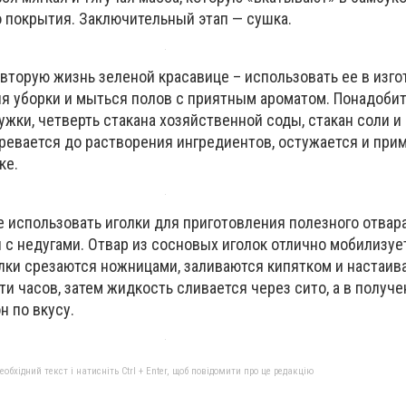
 покрытия. Заключительный этап — сушка.
 вторую жизнь зеленой красавице – использовать ее в изг
ля уборки и мыться полов с приятным ароматом. Понадоби
жки, четверть стакана хозяйственной соды, стакан соли и 
гревается до растворения ингредиентов, остужается и при
ке.
те использовать иголки для приготовления полезного отвар
 с недугами. Отвар из сосновых иголок отлично мобилизу
олки срезаются ножницами, заливаются кипятком и настаив
ти часов, затем жидкость сливается через сито, а в получ
н по вкусу.
бхідний текст і натисніть Ctrl + Enter, щоб повідомити про це редакцію