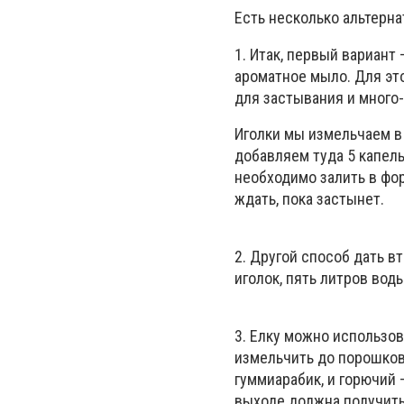
Есть несколько альтерна
1. Итак, первый вариан
ароматное мыло. Для эт
для застывания и много-
Иголки мы измельчаем в
добавляем туда 5 капел
необходимо залить в фо
ждать, пока застынет.
2. Другой способ дать в
иголок, пять литров вод
3. Елку можно использов
измельчить до порошков
гуммиарабик, и горючий
выходе должна получитьс