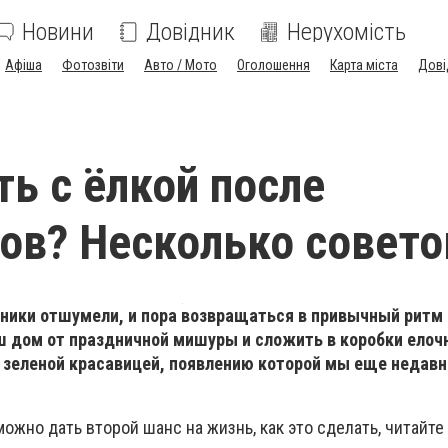
Новини
Довідник
Нерухомість
Афіша
Фотозвіти
Авто / Мото
Оголошення
Карта міста
Дові
ть с ёлкой после
ов? Несколько совето
дники отшумели, и пора возвращаться в привычный ритм
ш дом от праздничной мишуры и сложить в коробки елоч
– зеленой красавицей, появлению которой мы еще недавн
можно дать второй шанс на жизнь, как это сделать, читайте