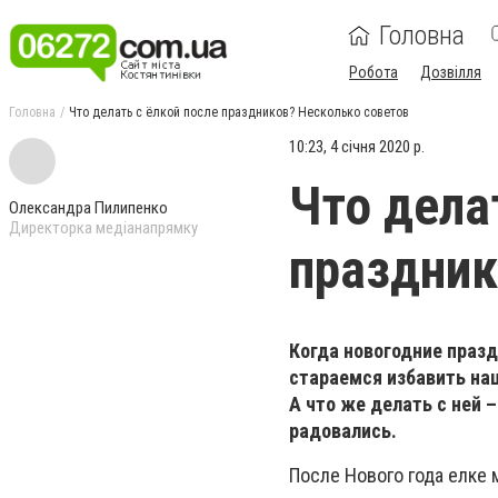
Головна
Робота
Дозвілля
Головна
Что делать с ёлкой после праздников? Несколько советов
10:23, 4 січня 2020 р.
Что дела
Олександра Пилипенко
Директорка медіанапрямку
праздник
Когда новогодние праз
стараемся избавить на
А что же делать с ней 
радовались.
После Нового года елке 