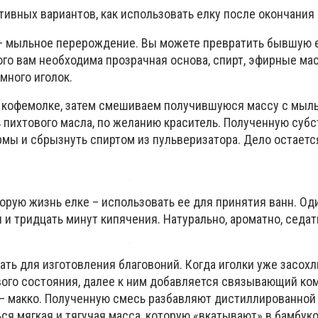
тивных вариантов, как использовать елку после окончания
т – мыльное перерождение. Вы можете превратить бывшую 
ого вам необходима прозрачная основа, спирт, эфирные ма
много иголок.
 кофемолке, затем смешиваем получившуюся массу с мыль
ь пихтового масла, по желанию краситель. Полученную суб
рмы и сбрызнуть спиртом из пульверизатора. Дело остаетс
торую жизнь елке – использовать ее для принятия ванн. О
ы и тридцать минут кипячения. Натурально, ароматно, седат
ать для изготовления благовоний. Когда иголки уже засохл
ого состояния, далее к ним добавляется связывающий ко
 — макко. Полученную смесь разбавляют дистиллированной 
я мягкая и тягучая масса, которую «вкатывают» в бамбук