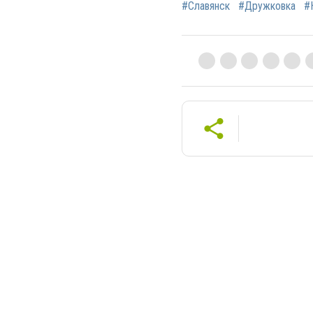
#Славянск
#Дружковка
#