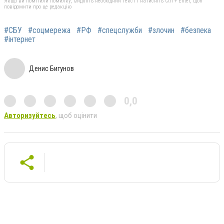
Якщо ви помітили помилку, виділіть необхідний текст і натисніть Ctrl + Enter, щоб
повідомити про це редакцію
#СБУ
#соцмережа
#РФ
#спецслужби
#злочин
#безпека
#інтернет
Денис Бигунов
0,0
Авторизуйтесь
, щоб оцінити