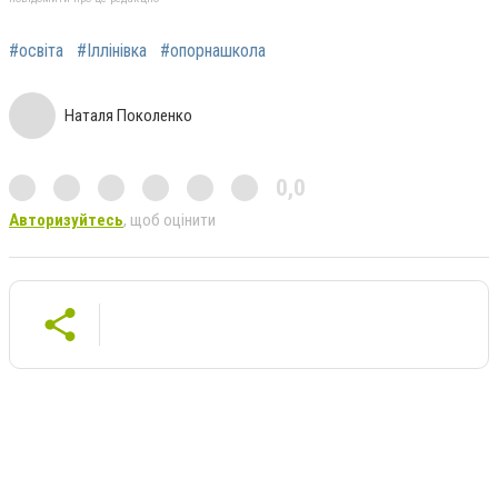
#освіта
#Іллінівка
#опорнашкола
Наталя Поколенко
0,0
Авторизуйтесь
, щоб оцінити