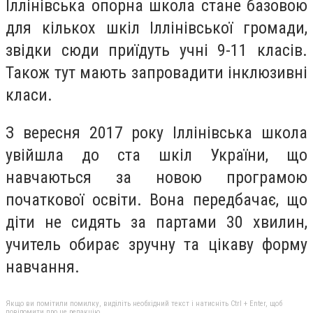
Іллінівська опорна школа стане базовою
для кількох шкіл Іллінівської громади,
звідки сюди приїдуть учні 9-11 класів.
Також тут мають запровадити інклюзивні
класи.
З вересня 2017 року Іллінівська школа
увійшла до ста шкіл України, що
навчаються за новою програмою
початкової освіти. Вона передбачає, що
діти не сидять за партами 30 хвилин,
учитель обирає зручну та цікаву форму
навчання.
Якщо ви помітили помилку, виділіть необхідний текст і натисніть Ctrl + Enter, щоб
повідомити про це редакцію