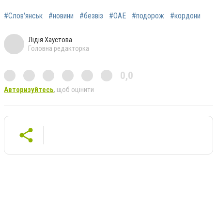
#Слов'янськ
#новини
#безвіз
#ОАЕ
#подорож
#кордони
Лідія Хаустова
Головна редакторка
0,0
Авторизуйтесь
, щоб оцінити