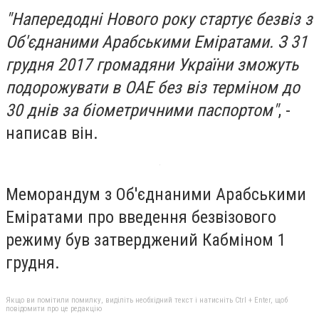
"Напередодні Нового року стартує безвіз з
Об'єднаними Арабськими Еміратами. З 31
грудня 2017 громадяни України зможуть
подорожувати в ОАЕ без віз терміном до
30 днів за біометричними паспортом"
, -
написав він.
Меморандум з Об'єднаними Арабськими
Еміратами про введення безвізового
режиму був затверджений Кабміном 1
грудня.
Якщо ви помітили помилку, виділіть необхідний текст і натисніть Ctrl + Enter, щоб
повідомити про це редакцію