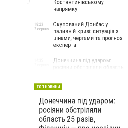
Костянтинівському
напрямку
Окупований Донбас у
18:23
2 серпня
паливній кризі: ситуація з
цінами, чергами та прогноз
експерта
Донеччина під ударом:
14:35
2 серпня
росіяни обстріляли область
25 разів, Філашкін — про
наслідки
ТОП НОВИНИ
Донеччина під ударом:
росіяни обстріляли
область 25 разів,