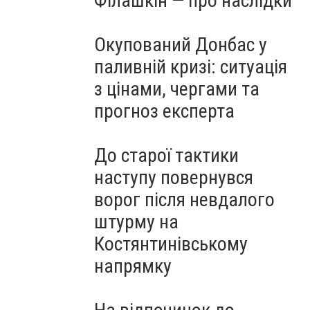
Філашкін — про наслідки
Окупований Донбас у
паливній кризі: ситуація
з цінами, чергами та
прогноз експерта
До старої тактики
наступу повернувся
ворог після невдалого
штурму на
Костянтинівському
напрямку