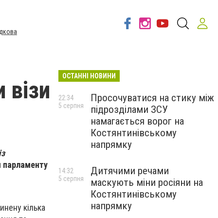
дкова
ОСТАННІ НОВИНИ
 візи
Просочуватися на стику між
22:34
5 серпня
підрозділами ЗСУ
намагається ворог на
Костянтинівському
напрямку
із
ом парламенту
Дитячими речами
14:32
5 серпня
маскують міни росіяни на
Костянтинівському
напрямку
инену кілька