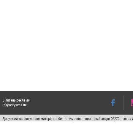
З питань реклами:
rek@citysites.ua
Допускається цитування матеріалів без отримання попередньої згоди 06272.com.ua з
пошукових систем гіперпосилання на цитовані статті не нижче другого абзацу в тек
Матеріали з плашками "Новини компаній", "Промо", "Партнерський матеріал", "Партнер