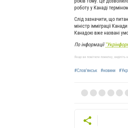
років тому. Це дозволил
роботу у Канаді терміном
Слід зазначити, що питан
міністр імміграції Канад
Канадою вже названі умо
По інформації
"Укрінфор
Якщо ви помітили помилку, виділіть нео
#Слов'янськ
#новини
#Укр