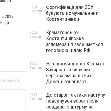
ання та
Фортифікації для ЗСУ
08:31
5 серпня
будують комунальники
тні 2017
Костянтинівки
е, що
Краматорсько-
20:29
3 серпня
Костянтинівська
агломерація залишається
головною ціллю РФ
На відпочинок до Карпат і
15:27
3 серпня
Закарпаття вирушила
чергова зміна дітей із
тобы оценить
Донецької області
До старої тактики наступу
09:25
3 серпня
повернувся ворог після
невдалого штурму на