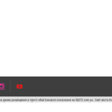
а умови розміщення в тексті обов'язкового посилання на 06272.com.ua - Сайт міста К
сті або в якості джерела. Порушення виняткових прав переслідується Законом.
ський спецпроєкт", "Політичні новини", "Пресреліз", "PR", "Офіційно", "Політична рек