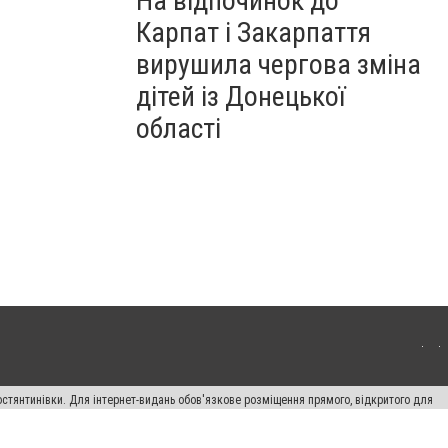
На відпочинок до
Карпат і Закарпаття
вирушила чергова зміна
дітей із Донецької
області
остянтинівки. Для інтернет-видань обов'язкове розміщення прямого, відкритого для
лама" публікуються на правах реклами.