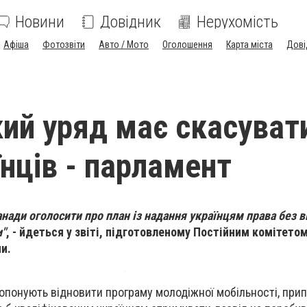
Новини
Довідник
Нерухомість
Афіша
Фотозвіти
Авто / Мото
Оголошення
Карта міста
Дові
ий уряд має скасувати
їнців - парламент
ади оголосити про план із надання українцям права без в
и"
, - йдеться у звіті, підготовленому Постійним комітет
и.
ропонують відновити програму молодіжної мобільності, прип