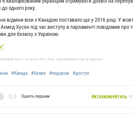
о б кваліфікованим українцям отримувати дозвіл на перебув
 до одного року.
ня відміни візи з Канадою поставало ще у 2016 році. У жов
и Ахмед Хусен під час виступу в парламенті повідомив про т
ви для безвізу з Україною.
м"
бхідний текст і натисніть Ctrl + Enter, щоб повідомити про це редакцію
аїна
#Канада
#безвіз
#подорож
#доступ
0,0
Оцініть першим
Авторизируйтесь
, ч