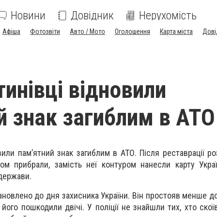
Новини
Довідник
Нерухомість
Афіша
Фотозвіти
Авто / Мото
Оголошення
Карта міста
Дові
тинівці відновили
й знак загиблим в АТО
вили пам’ятний знак загиблим в АТО. Після реставрації ро
ом прибрали, замість неї контуром нанесли карту Укра
держави.
ановлено до дня захисника України. Він простояв менше до
 його пошкодили двічі. У поліції не знайшли тих, хто скої