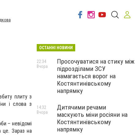
дкова
ОСТАННІ НОВИНИ
Просочуватися на стику між
22:34
Вчора
підрозділами ЗСУ
намагається ворог на
Костянтинівському
напрямку
збиту плиту з
їни і слова з
Дитячими речами
14:32
Вчора
маскують міни росіяни на
Костянтинівському
би – невідомі
напрямку
в це. Зараз на