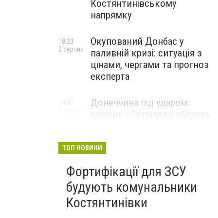
Костянтинівському
напрямку
Окупований Донбас у
18:23
2 серпня
паливній кризі: ситуація з
цінами, чергами та прогноз
експерта
Донеччина під ударом:
14:35
2 серпня
росіяни обстріляли область
25 разів, Філашкін — про
наслідки
ТОП НОВИНИ
Фортифікації для ЗСУ
будують комунальники
Костянтинівки