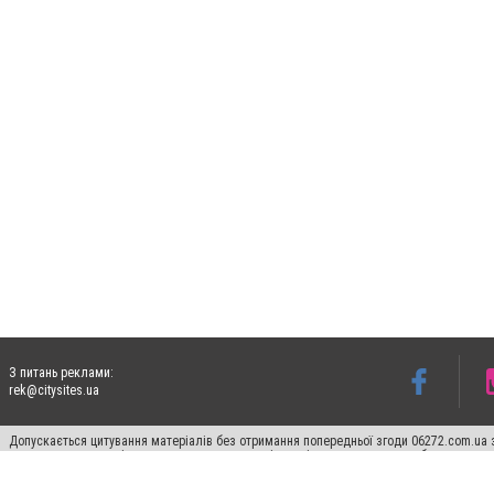
З питань реклами:
rek@citysites.ua
Допускається цитування матеріалів без отримання попередньої згоди 06272.com.ua з
пошукових систем гіперпосилання на цитовані статті не нижче другого абзацу в тек
Матеріали з плашками "Новини компаній", "Промо", "Партнерський матеріал", "Партнер