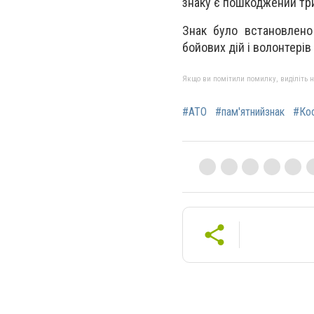
знаку є пошкоджений три
Знак було встановлено
бойових дій і волонтерів
Якщо ви помітили помилку, виділіть нео
#АТО
#пам'ятнийзнак
#Кос