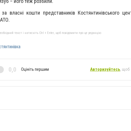
зуб – його теж розбили.
 за власні кошти представників Костянтинівського цен
 АТО.
бхідний текст і натисніть Ctrl + Enter, щоб повідомити про це редакцію
тянтинівка
0,0
Оцініть першим
Авторизуйтесь
, щоб