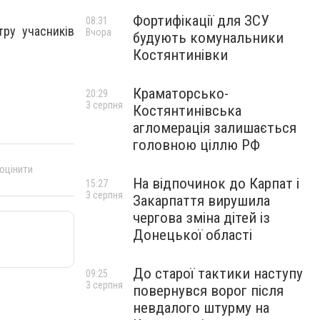
Фортифікації для ЗСУ
08:31
тру учасників
Вчора
будують комунальники
Костянтинівки
Краматорсько-
20:29
3 серпня
Костянтинівська
агломерація залишається
головною ціллю РФ
 оцінити
На відпочинок до Карпат і
15:27
3 серпня
Закарпаття вирушила
чергова зміна дітей із
Донецької області
До старої тактики наступу
09:25
3 серпня
повернувся ворог після
невдалого штурму на