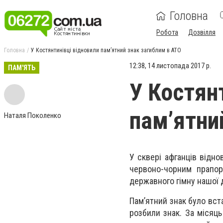
Головна
Робота
Дозвілля
Головна
У Костянтинівці відновили пам’ятний знак загиблим в АТО
12:38, 14 листопада 2017 р.
ПАМ'ЯТЬ
У Костян
пам’ятни
Наталя Поколенко
У сквері афганців відно
червоно-чорним прапор
державного гімну нашої 
Пам’ятний знак було вст
розбили знак. За місяць