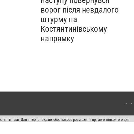
наступу повернувся
ворог після невдалого
штурму на
Костянтинівському
напрямку
остянтинівки. Для інтернет-видань обов'язкове розміщення прямого, відкритого для
лама" публікуються на правах реклами.