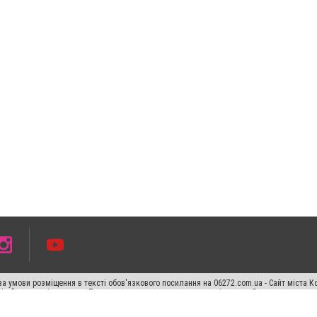
а умови розміщення в тексті обов'язкового посилання на 06272.com.ua - Сайт міста К
сті або в якості джерела. Порушення виняткових прав переслідується Законом.
ський спецпроєкт", "Політичні новини", "Пресреліз", "PR", "Офіційно", "Політична рек