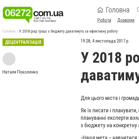
Головна
Робота
Дозвілля
Головна
У 2018 році гроші з бюджету даватимуть за ефективну роботу
19:28, 4 листопада 2017 р.
ДЕЦЕНТРАЛІЗАЦІЯ
У 2018 р
даватиму
Наталя Поколенко
Для цього міста і грома
Як їх писати і планувати
плануванні експерти взя
з бюджету на конкретну 
-
Наша мета – навчитися 