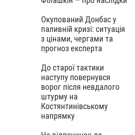
Філашкін — про наслідки
Окупований Донбас у
паливній кризі: ситуація
з цінами, чергами та
прогноз експерта
До старої тактики
наступу повернувся
ворог після невдалого
штурму на
Костянтинівському
напрямку