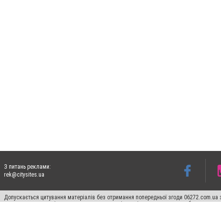
З питань реклами:
rek@citysites.ua
Допускається цитування матеріалів без отримання попередньої згоди 06272.com.ua з
пошукових систем гіперпосилання на цитовані статті не нижче другого абзацу в тек
Матеріали з плашками "Новини компаній", "Промо", "Партнерський матеріал", "Партнер