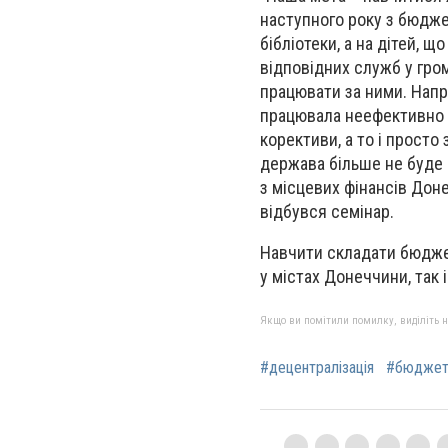
наступного року з бюдже
бібліотеки, а на дітей, 
відповідних служб у гро
працювати за ними. Напр
працювала неефективно (у
корективи, а то і просто
держава більше не буде в
з місцевих фінансів Дон
відбувся семінар.
Навчити складати бюджет
у містах Донеччини, так
Якщо ви помітили помилку, виділіть нео
#децентралізація
#бюдже