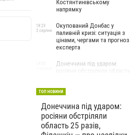
Костянтинівському
напрямку
Окупований Донбас у
18:23
2 серпня
паливній кризі: ситуація з
цінами, чергами та прогноз
експерта
Донеччина під ударом:
14:35
2 серпня
росіяни обстріляли область
25 разів, Філашкін — про
наслідки
ТОП НОВИНИ
Донеччина під ударом:
росіяни обстріляли
область 25 разів,