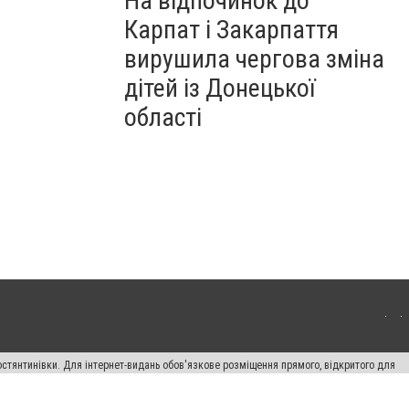
На відпочинок до
Карпат і Закарпаття
вирушила чергова зміна
дітей із Донецької
області
остянтинівки. Для інтернет-видань обов'язкове розміщення прямого, відкритого для
лама" публікуються на правах реклами.