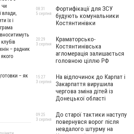
 чи
Фортифікації для ЗСУ
08:31
ї влади,
5 серпня
будують комунальники
и їх і
Костянтинівки
ограма
, вноситимуть
Краматорсько-
20:29
 клубів
3 серпня
Костянтинівська
хнін – радник
агломерація залишається
 якого
головною ціллю РФ
готовки – як
На відпочинок до Карпат і
15:27
3 серпня
Закарпаття вирушила
чергова зміна дітей із
Донецької області
До старої тактики наступу
09:25
3 серпня
повернувся ворог після
невдалого штурму на
 оцінити