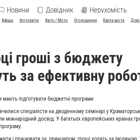
Новини
Довідник
Нерухомість
Афіша
Фотозвіти
Авто / Мото
Оголошення
Карта міста
Дові
оці гроші з бюджету
ть за ефективну робо
ди мають підготувати бюджетні програми
, вчилися спеціалісти на дводенному семінарі у Краматорськ
ли міжнародний досвід. У багатьох європейських країнах г
програму.
жити і працювати за принципом: гроші ходять за людиною. 