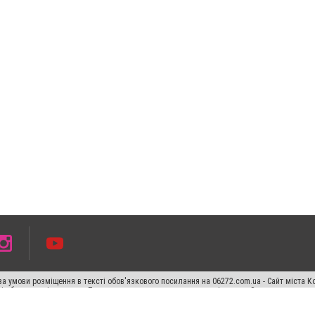
а умови розміщення в тексті обов'язкового посилання на 06272.com.ua - Сайт міста К
сті або в якості джерела. Порушення виняткових прав переслідується Законом.
ський спецпроєкт", "Політичні новини", "Пресреліз", "PR", "Офіційно", "Політична рек