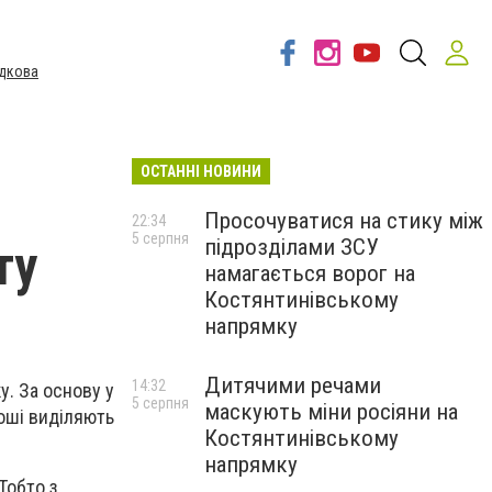
дкова
ОСТАННІ НОВИНИ
Просочуватися на стику між
22:34
5 серпня
підрозділами ЗСУ
ту
намагається ворог на
Костянтинівському
напрямку
Дитячими речами
14:32
у. За основу у
5 серпня
маскують міни росіяни на
роші виділяють
Костянтинівському
напрямку
Тобто з