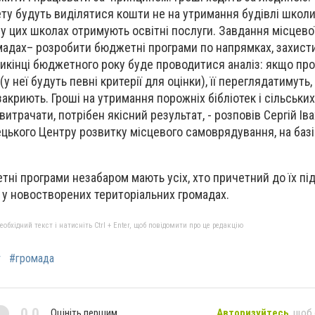
ту будуть виділятися кошти не на утримання будівлі школи
що у цих школах отримують освітні послуги. Завдання місцево
мадах– розробити бюджетні програми по напрямках, захистит
икінці бюджетного року буде проводитися аналіз: якщо пр
 неї будуть певні критерії для оцінки), її переглядатимуть
 закриють. Гроші на утримання порожніх бібліотек і сільських
итрачати, потрібен якісний результат, - розповів Сергій Іва
ецького Центру розвитку місцевого самоврядування, на базі
ні програми незабаром мають усіх, хто причетний до їх під
 і у новостворених територіальних громадах.
бхідний текст і натисніть Ctrl + Enter, щоб повідомити про це редакцію
т
#громада
0,0
Оцініть першим
Авторизуйтесь
, щоб