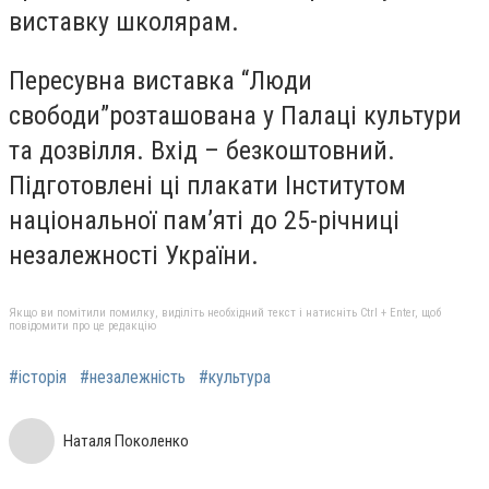
виставку школярам.
Пересувна виставка
“
Люди
свободи
”
розташована у Палаці культури
та дозвілля. Вхід – безкоштовний.
Підготовлені ці плакати Інститутом
національної пам’яті до 25-річниці
незалежності України.
Якщо ви помітили помилку, виділіть необхідний текст і натисніть Ctrl + Enter, щоб
повідомити про це редакцію
#історія
#незалежність
#культура
Наталя Поколенко