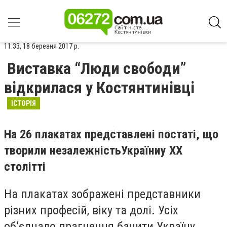
11:33, 18 березня 2017 р.
Виставка “Люди свободи”
відкрилася у Костянтинівці
ІСТОРІЯ
На 26 плакатах представлені постаті, що
творили незалежність
України
у ХХ
столітті
На плакатах зображені представники
різних професій, віку та долі. Усіх
об’єднало прагнення бачити Україну