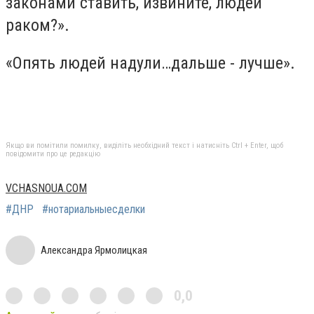
законами ставить, извините, людей
раком?».
«Опять людей надули…дальше - лучше».
Якщо ви помітили помилку, виділіть необхідний текст і натисніть Ctrl + Enter, щоб
повідомити про це редакцію
VCHASNOUA.COM
#ДНР
#нотариальныесделки
Александра Ярмолицкая
0,0