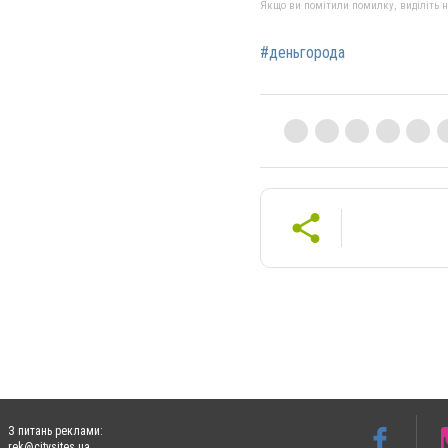
Якщо ви помітили помилку, виділіть нео
#деньгорода
З питань реклами:
rek@citysites.ua