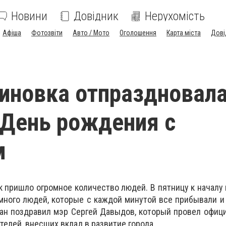
Новини
Довідник
Нерухомість
Афіша
Фотозвіти
Авто / Мото
Оголошення
Карта міста
Дові
иновка отпраздновал
 День рождения с
м
к пришло огромное количество людей. В пятницу к началу
ного людей, которые с каждой минутой все прибывали и
ан поздравил мэр Сергей Давыдов, который провел офиц
телей, внесших вклад в развитие города.