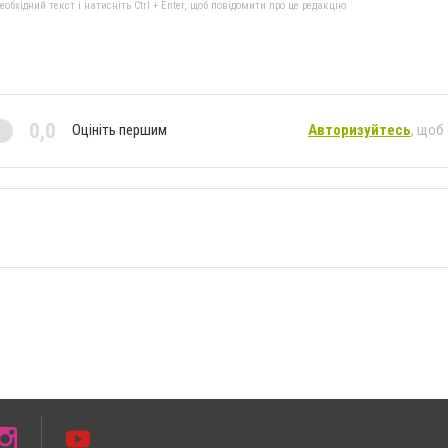
бхідний текст і натисніть Ctrl + Enter, щоб повідомити про це редакцію
0,0
Оцініть першим
Авторизуйтесь
, щоб