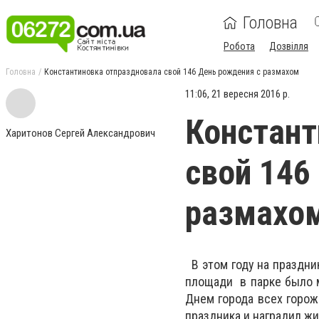
Головна
Робота
Дозвілля
Головна
Константиновка отпраздновала свой 146 День рождения с размахом
11:06, 21 вересня 2016 р.
Констант
Харитонов Сергей Александрович
свой 146
размахо
В этом году на праздни
площади в парке было м
Днем города всех горож
праздника и наградил жи