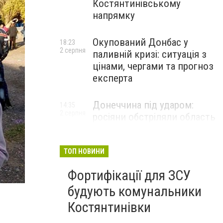
Костянтинівському
напрямку
Окупований Донбас у
18:23
2 серпня
паливній кризі: ситуація з
цінами, чергами та прогноз
експерта
Донеччина під ударом:
14:35
2 серпня
росіяни обстріляли область
25 разів, Філашкін — про
наслідки
ТОП НОВИНИ
Фортифікації для ЗСУ
будують комунальники
Костянтинівки