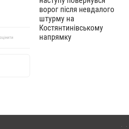
наступу повернувся
ворог після невдалого
штурму на
Костянтинівському
напрямку
 оцінити