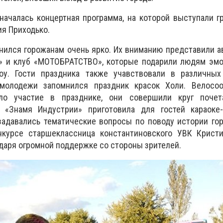
чалась концертная программа, на которой выступали гр
ия Приходько.
ился горожанам очень ярко. Их вниманию представили а
» и клуб «МОТОБРАТСТВО», которые подарили людям эмо
оу. Гости праздника также учавствовали в различных
 молодежи запомнился праздник красок Холи. Велосо
ло участие в празднике, они совершили круг почет
а «Знамя Индустрии» приготовила для гостей караоке-
адавались тематические вопросы по поводу истории гор
курсе старшеклассница константиновского УВК Кристи
даря огромной поддержке со стороны зрителей.