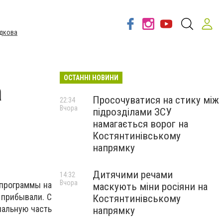
дкова
ОСТАННІ НОВИНИ
а
Просочуватися на стику між
22:34
Вчора
підрозділами ЗСУ
намагається ворог на
Костянтинівському
напрямку
Дитячими речами
14:32
Вчора
 программы на
маскують міни росіяни на
 прибывали. С
Костянтинівському
иальную часть
напрямку