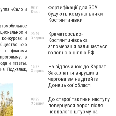
Фортифікації для ЗСУ
08:31
уппа «Село и
Вчора
будують комунальники
Костянтинівки
втомобильное
циональное и
Краматорсько-
20:29
 конкурсах и
3 серпня
Костянтинівська
общество «26
агломерація залишається
а с флагами
головною ціллю РФ
программу, в
ода и газеты.
На відпочинок до Карпат і
15:27
на Подкалюк,
3 серпня
Закарпаття вирушила
чергова зміна дітей із
Донецької області
До старої тактики наступу
09:25
3 серпня
повернувся ворог після
невдалого штурму на