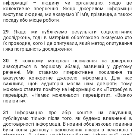
інформації – людину чи організацію, якщо це
колективне звернення. Якщо джерелом інформації
виступає людина, ми вказуємо її ім’я, прізвище, а також
посаду або місце роботи.
29.
Якщо ми публікуємо результати соціологічних
досліджень, тоді в матеріалі обов’язково вказуємо хто
їх проводив, кого і де опитували, який метод опитування
і яка погрішність дослідження.
30.
В кожному матеріалі посилання на джерело
знаходиться в першому абзаці, зазвичай у другому
реченні. Ми ставимо гіперактивне посилання та
вказуємо конкретне джерело інформації. Для нас
важливо, щоб аудиторія могла нам довіряти, тому
можемо ставити помітку на інформацію як «Потребує в
перевірці», «Немає можливості перевірити», «Важко
повірити».
31.
Інформацію про збір коштів на лікування,
публікуємо тільки після того, як будемо впевненні в
достовірності інформації. В новині обов’язково повинна
бути копія діагнозу і заключення лікаря з печаткою і