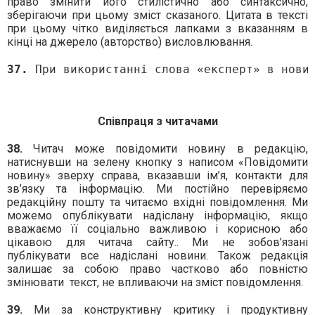
право змінити його стилістично або синтаксично,
зберігаючи при цьому зміст сказаного. Цитата в тексті
при цьому чітко виділяється лапками з вказанням в
кінці на джерело (авторство) висловлювання.
37.
 При використанні слова «експерт» в нови
Співпраця з читачами
38.
Читач може повідомити новину в редакцію,
натиснувши на зелену кнопку з написом «Повідомити
новину» зверху справа, вказавши ім’я, контакти для
зв’язку та інформацію. Ми постійно перевіряємо
редакційну пошту та читаємо вхідні повідомлення. Ми
можемо опублікувати надіслану інформацію, якщо
вважаємо її соціально важливою і корисною або
цікавою для читача сайту.. Ми не зобов’язані
публікувати все надіслані новини. Також редакція
залишає за собою право частково або повністю
змінювати
текст, не впливаючи на зміст повідомлення.
39.
Ми за конструктивну критику і продуктивну