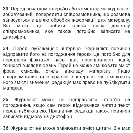
33.
Перед початком інтерв’ю або коментарем, журналіст
зобов’язаний
попередити співрозмовника, що розмова
записується з ціллю обробки інформації для матеріалу.
Він може це робити тільки після дозволу
співрозмовника, яке також потрібно записати на
диктофон.
34.
Перед публікацією інтерв’ю, журналіст повинен
відправити його на погодження герою. Це потрібно для
перевірки фактажу: назв, дат, послідовності подій,
точності висловлювань. Герой не може змінювати зміст
фраз, смислів, стиль викладу матеріалу. Якщо
співрозмовник вніс правки в інтерв’ю, які змінюють
його зміст і значення, редакція має право не публікувати
матеріал.
35.
Журналіст може не відправляти інтерв’ю на
погодження, якщо сам герой відмовився читати текст
перед публікацією. Працівник редакції також повинен
записати відмову на диктофон.
36.
Журналіст не може змінювати зміст цитати. Він має