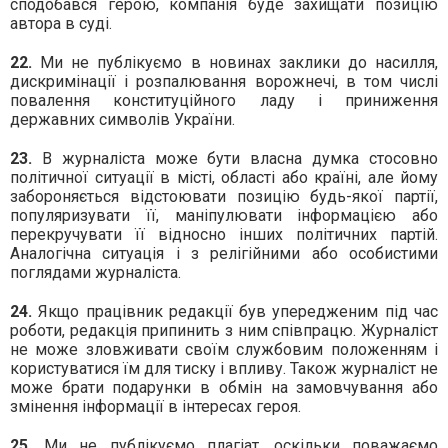
сподобався герою, компанія буде захищати позицію
автора в суді.
22.
Ми не публікуємо в новинах заклики до насилля,
дискримінації і розпалювання ворожнечі, в том числі
повалення конституційного ладу і приниження
державних символів України.
23.
В журналіста може бути власна думка стосовно
політичної ситуації в місті, області або країні, але йому
забороняється відстоювати позицію будь-якої партії,
популяризувати її, маніпулювати інформацією або
перекручувати її відносно інших політичних партій.
Аналогічна ситуація і з релігійними або особистими
поглядами журналіста.
24.
Якщо працівник редакції був упередженим під час
роботи, редакція припинить з ним співпрацю. Журналіст
не може зловживати своїм службовим положенням і
користуватися їм для тиску і впливу. Також журналіст не
може брати подарунки в обмін на замовчування або
змінення інформації в інтересах героя.
25.
Ми не публікуємо плагіат, оскільки поважаємо