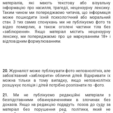
матеріалів, які мають текстову або візуальну
інформацію про насилля, трагедії, нецензурну лексику.
Таким чином ми попереджаємо читачів, що інформація
може пошкодити їхній психологічний або моральний
стан. З тих самих спонукань ми не публікуємо фото та
відео померлих, а також оголені частини тіла без
«заблюрення». Якщо матеріал містить нецензурну
лексику, ми попереджаємо про це маркуванням 18+ і
відповідним формулюванням.
20.
Журналіст може публікувати фото неповнолітніх, але
забов’язаний «заблюрити» обличчя дітей. Відкривати їх
можна тільки в тому випадку, якщо неповнолітніх
розшукує поліція і дітей потрібно розпізнати по -фото.
21.
Ми не публікуємо редакційні матеріали з
безпідставними обвинуваченнями в злочинах без
доказів. Якщо на редакцію подадуть
позов до суду за
матеріал без порушення ред. політики, який не