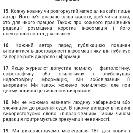
15.
Кожну новину чи розгорнутий матеріал на сайті пише
автор. Його ім’я вказано зліва вверху, щоб читач знав,
хто для нього працює. Також про кожного працівника
редакції розміщена коротка інформація і його
електронна пошта для зв’язку.
16.
Кожний автор перед публікацією повинен
впевнитися в достовірності інформації яку він публікує
та перевірити джерело інформації.
17.
Якщо журналіст допустив помилку – фактологічну,
орфографічну або стилістичну і опублікував
недостовірну інформацію, він зобов’язаний її
виправити. Ми також можемо помилятися, але при
цьому повинні це визнати и виправити.
18.
Ми не можемо називати людину хабарником або
злочинцем до рішення суду. В такому випадку в новині
використовуємо слово «підозрюваний». Таким чином
редакція притримується презумпції невинності.
19.
Ми використовуємо маркування 18+ для новин і