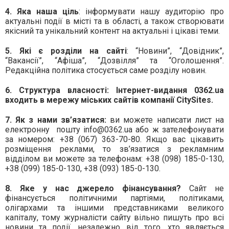
4.
Яка наша ціль
: інформувати нашу аудиторію про
актуальні події в місті та в області, а також створювати
якісний та унікальний контент на актуальні і цікаві теми.
5.
Які є розділи на сайті
: “Новини”, “Довідник”,
“Вакансії”, “Афіша”, “Дозвілля” та “Оголошення”.
Редакційна політика стосується саме розділу новин.
6. Структура власності: Інтернет-видання 0362.ua
входить в мережу міських сайтів компанії CitySites.
7.
Як з нами зв’язатися:
ви можете написати лист на
електронну
пошту
info
@0362.ua або ж зателефонувати
за номером: +38 (067) 363-70-80. Якщо вас цікавить
розміщення реклами, то зв’язатися з рекламним
відділом ви можете за телефонам: +38 (098) 185-0-130,
+38 (099) 185-0-130, +38 (093) 185-0-130.
8. Яке у нас джерело фінансування?
Сайт не
фінансується політичними партіями, політиками,
олігархами та іншими представниками великого
капіталу, тому журналісти сайту вільно пишуть про всі
новини та події, незалежно від того, хто являється