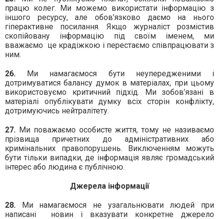
працю колег. Ми можемо використати інформацію з
іншого ресурсу, але обов’язково даємо на нього
гіперактивне посилання. Якщо журналіст розмістив
скопійовану інформацію під своїм іменем, ми
вважаємо
це крадіжкою і перестаємо співпрацювати з
ним.
26.
Ми намагаємося бути неупередженими і
дотримуватися балансу думок в матеріалах, при цьому
використовуємо критичний підхід. Ми зобов’язані в
матеріалі опублікувати думку всіх сторін конфлікту,
дотримуючись нейтралітету.
27.
Ми поважаємо особисте життя, тому не називаємо
прізвища причетних до адміністративних або
кримінальних правопорушень. Виключенням можуть
бути тільки випадки, де інформація являє громадський
інтерес або людина є публічною.
Джерела інформації
28.
Ми намагаємося не узагальнювати людей при
написані
новин і вказувати конкретне джерело