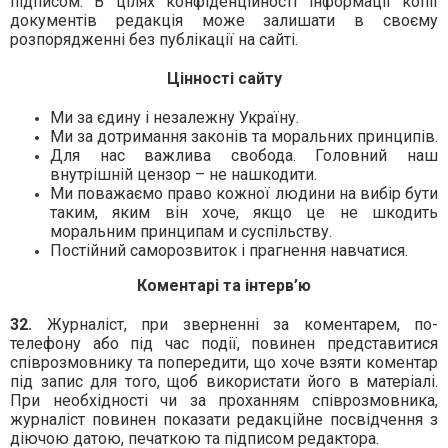
підписом. В цілях конфіденційності інформації копії
документів редакція може залишати в своєму
розпорядженні без публікації на сайті.
Цінності сайту
Ми за єдину і незалежну Україну.
Ми за дотримання законів та моральних принципів.
Для нас важлива свобода. Головний наш
внутрішній цензор – не нашкодити.
Ми поважаємо право кожної людини на вибір бути
таким, яким він хоче, якщо це не шкодить
моральним принципам и суспільству.
Постійний саморозвиток і прагнення навчатися.
Коментарі та інтерв’ю
32.
Журналіст, при зверненні за коментарем, по-
телефону або під час події, повинен представитися
співрозмовнику та попередити, що хоче взяти коментар
під запис для того, щоб використати його в матеріалі.
При необхідності чи за проханням співрозмовника,
журналіст повинен показати редакційне посвідчення з
діючою датою, печаткою та підписом редактора.