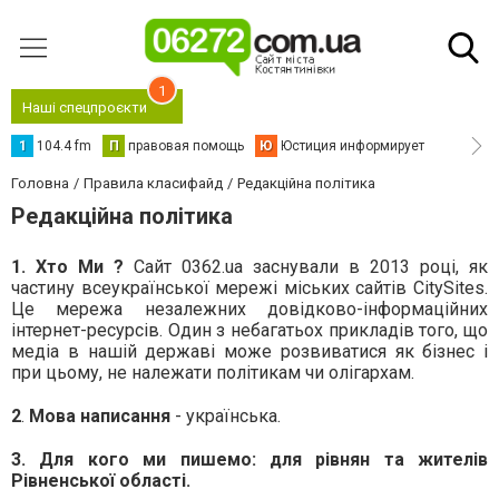
1
Наші спецпроєкти
1
104.4 fm
П
правовая помощь
Ю
Юстиция информирует
Головна
Правила класифайд
Редакційна політика
Редакційна політика
1. Хто Ми ?
Сайт 0362.ua заснували в 2013 році, як
частину всеукраїнської мережі міських сайтів CitySites.
Це мережа незалежних довідково-інформаційних
інтернет-ресурсів. Один з небагатьох прикладів того, що
медіа в нашій державі може розвиватися як бізнес і
при цьому, не належати політикам чи олігархам.
2
.
Мова написання
- українська.
3. Для кого ми пишемо: для рівнян та жителів
Рівненської області.