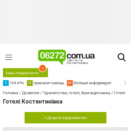
1
Наші спецпроєкти
1
104.4 fm
П
правовая помощь
Ю
Юстиция информирует
Головна
Дозвілля
Турагентства, готелі, бази відпочинку
Готелі
Готелі Костянтинівка
+ Додати підприємство