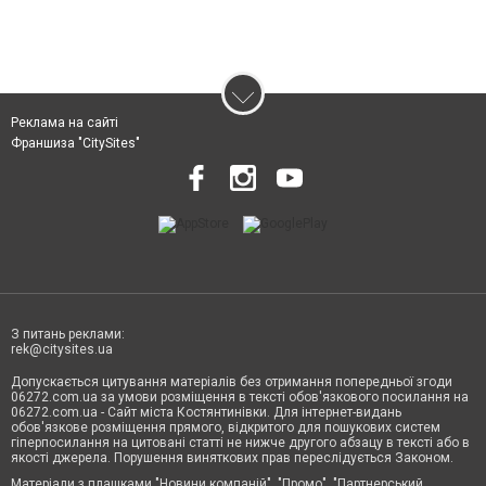
Реклама на сайті
Франшиза "CitySites"
З питань реклами:
rek@citysites.ua
Допускається цитування матеріалів без отримання попередньої згоди
06272.com.ua за умови розміщення в тексті обов'язкового посилання на
06272.com.ua - Сайт міста Костянтинівки. Для інтернет-видань
обов'язкове розміщення прямого, відкритого для пошукових систем
гіперпосилання на цитовані статті не нижче другого абзацу в тексті або в
якості джерела. Порушення виняткових прав переслідується Законом.
Матеріали з плашками "Новини компаній", "Промо", "Партнерський