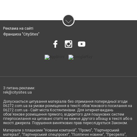
Реклама на сайті
Франшиза "CitySites"
З питань реклами:
rek@citysites.ua
Допускається цитування матеріалів без отримання попередньої згоди
06272.com.ua за умови розміщення в тексті обов'язкового посилання на
06272.com.ua - Сайт міста Костянтинівки. Для інтернет-видань
обов'язкове розміщення прямого, відкритого для пошукових систем
гіперпосилання на цитовані статті не нижче другого абзацу в тексті або в
якості джерела. Порушення виняткових прав переслідується Законом.
Матеріали з плашками "Новини компаній", "Промо", "Партнерський
матеріал", "Партнерський спецпроєкт", "Політичні новини", "Пресреліз",