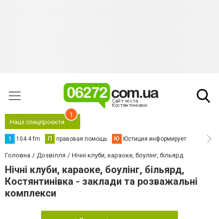
1
Наші спецпроєкти
1
104.4 fm
П
правовая помощь
Ю
Юстиция информирует
Головна
Дозвілля
Нічні клуби, караоке, боулінг, більярд
Нічні клуби, караоке, боулінг, більярд,
Костянтинівка - заклади та розважальні
комплекси