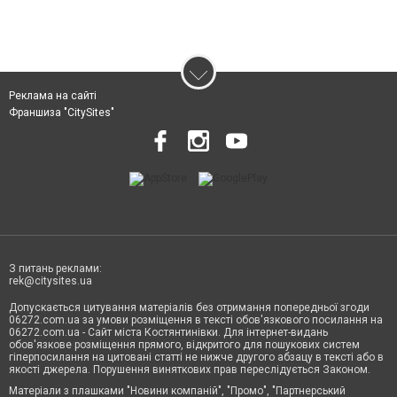
Реклама на сайті
Франшиза "CitySites"
З питань реклами:
rek@citysites.ua
Допускається цитування матеріалів без отримання попередньої згоди
06272.com.ua за умови розміщення в тексті обов'язкового посилання на
06272.com.ua - Сайт міста Костянтинівки. Для інтернет-видань
обов'язкове розміщення прямого, відкритого для пошукових систем
гіперпосилання на цитовані статті не нижче другого абзацу в тексті або в
якості джерела. Порушення виняткових прав переслідується Законом.
Матеріали з плашками "Новини компаній", "Промо", "Партнерський