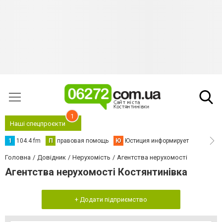
1
Наші спецпроєкти
1
104.4 fm
П
правовая помощь
Ю
Юстиция информирует
Головна
Довідник
Нерухомість
Агентства нерухомості
Агентства нерухомості Костянтинівка
+ Додати підприємство