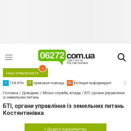
1
Наші спецпроєкти
1
104.4 fm
П
правовая помощь
Ю
Юстиция информирует
Головна
Довідник
Міські служби, влада
БТІ, органи управління
із земельних питань
БТІ, органи управління із земельних питань
Костянтинівка
+ Додати підприємство