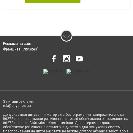
Реклама на сайті
Франшиза "CitySites"
З питань реклами:
rek@citysites.ua
Допускається цитування матеріалів без отримання попередньої згоди
06272.com.ua за умови розміщення в тексті обов'язкового посилання на
06272.com.ua - Сайт міста Костянтинівки. Для інтернет-видань
обов'язкове розміщення прямого, відкритого для пошукових систем
гіперпосилання на цитовані статті не нижче другого абзацу в тексті або в