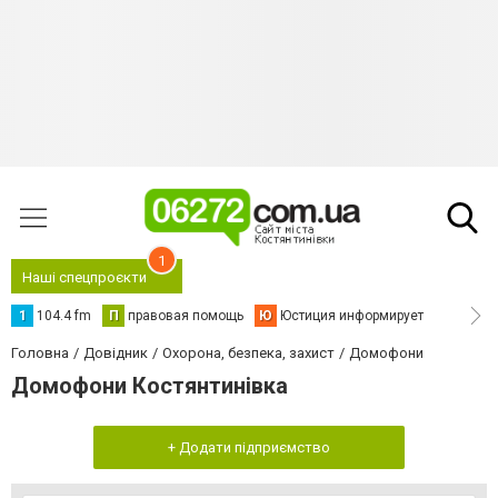
1
Наші спецпроєкти
1
104.4 fm
П
правовая помощь
Ю
Юстиция информирует
Головна
Довідник
Охорона, безпека, захист
Домофони
Домофони Костянтинівка
+ Додати підприємство