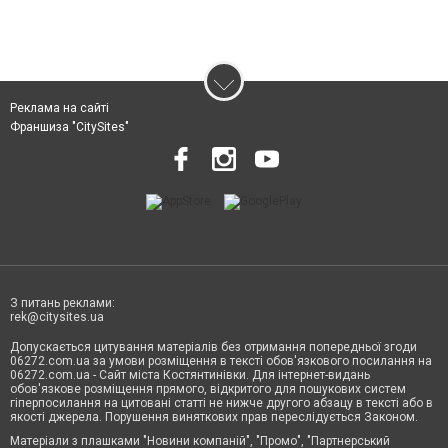
Реклама на сайті
Франшиза "CitySites"
З питань реклами:
rek@citysites.ua
Допускається цитування матеріалів без отримання попередньої згоди
06272.com.ua за умови розміщення в тексті обов'язкового посилання на
06272.com.ua - Сайт міста Костянтинівки. Для інтернет-видань
обов'язкове розміщення прямого, відкритого для пошукових систем
гіперпосилання на цитовані статті не нижче другого абзацу в тексті або в
якості джерела. Порушення виняткових прав переслідується Законом.
Матеріали з плашками "Новини компаній", "Промо", "Партнерський