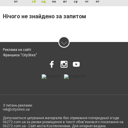
пт
сб
нд
пн
вт
ср
чт
пт
Нічого не знайдено за запитом
Реклама на сайті
Франшиза "CitySites"
З питань реклами:
rek@citysites.ua
Допускається цитування матеріалів без отримання попередньої згоди
06272.com.ua за умови розміщення в тексті обов'язкового посилання на
06272.com.ua - Сайт міста Костянтинівки. Для інтернет-видань