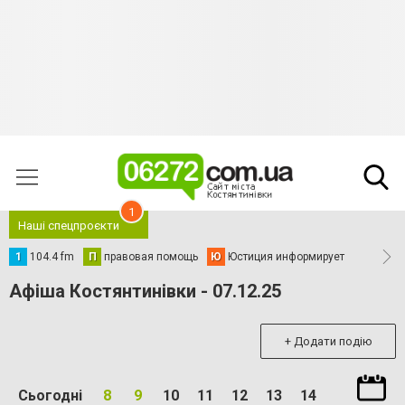
1
Наші спецпроєкти
1
104.4 fm
П
правовая помощь
Ю
Юстиция информирует
Афіша Костянтинівки - 07.12.25
+ Додати подію
Сьогодні
8
9
10
11
12
13
14