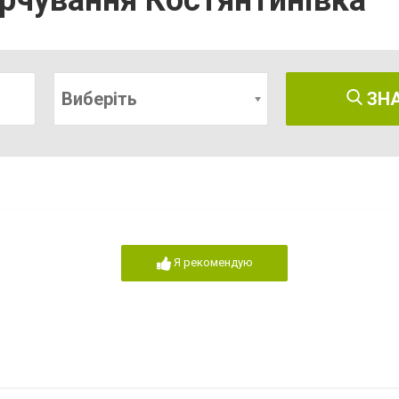
арчування Костянтинівка
Виберіть
ЗН
Я рекомендую