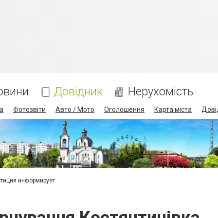
овини
Довідник
Нерухомість
а
Фотозвіти
Авто / Мото
Оголошення
Карта міста
Дові
тиция информирует