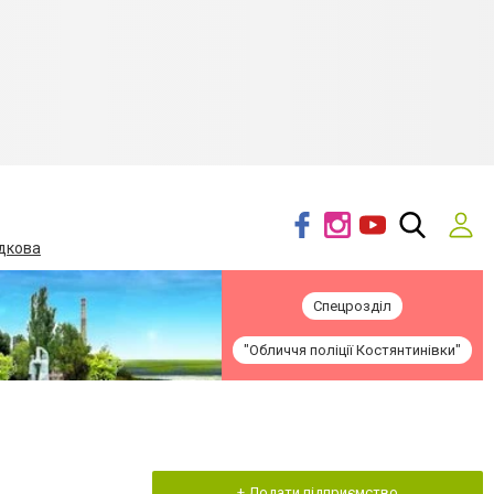
дкова
Спецрозділ
"Обличчя поліції Костянтинівки"
+ Додати підприємство