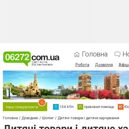
Головна
Н
Робота
Дозвілля
Афіш
1
1
104.4 fm
П
правовая помощь
Ю
Юс
Наші спецпроєкти
Головна
Довідник
Шопінг
Дитячі товари і дитяче харчування