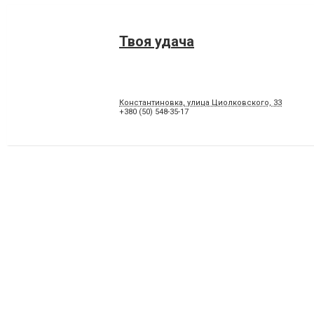
Твоя удача
Константиновка, улица Циолковского, 33
+380 (50) 548-35-17