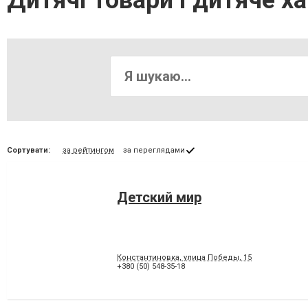
Дитячі товари і дитяче х
Сортувати:
за рейтингом
за переглядами
Детский мир
Константиновка, улица Победы, 15
+380 (50) 548-35-18