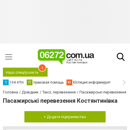
1
Наші спецпроєкти
1
104.4 fm
П
правовая помощь
Ю
Юстиция информирует
Головна
Довідник
Таксі, перевезення
Пасажирські перевезення
Пасажирські перевезення Костянтинівка
+ Додати підприємство